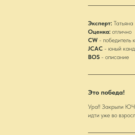
Эксперт:
Татьяна
Оценка:
отлично
CW
- победитель 
JCAC
- юный канд
BOS
- описание
Это победа!
Ура!! Закрыли ЮЧР
идти уже во взросл