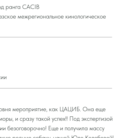
од ранга CACIB
зское межрегиональное кинологическое
сии
ровня мероприятие, как ЦАЦИБ. Она еще
оры, и сразу такой успех!! Под экспертизой
ии безоговорочно! Еще и получила массу
акую родную собаку, нашей Юле Колобовой!