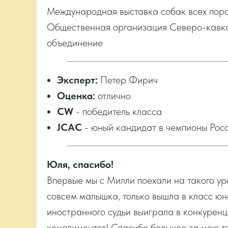
Международная выставка собак всех пор
Общественная организация Северо-кавка
объединение
Эксперт:
Петер Фирич
Оценка:
отлично
CW
- победитель класса
JCAC
- юный кандидат в чемпионы Рос
Юля, спасибо!
Впервые мы с Милли поехали на такого у
совсем малышка, только вышла в класс юни
иностранного судьи выиграла в конкуренц
комплиментов! Спасибо большое за мою т