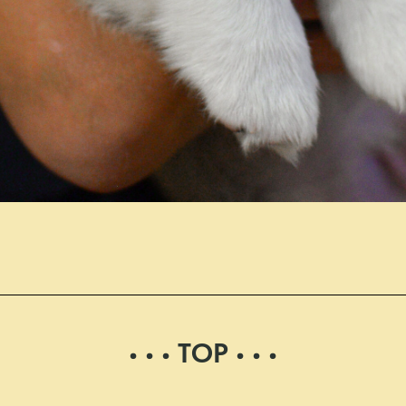
• • • ТОР • • •