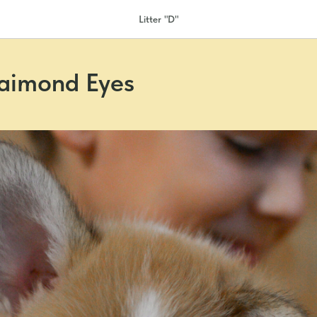
Litter "D"
Daimond Eyes