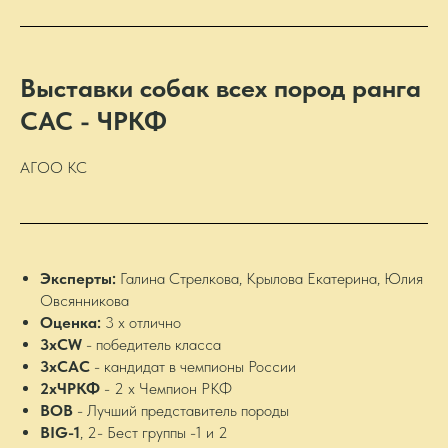
Выставки собак всех пород ранга
САС - ЧРКФ
АГОО КС
Эксперты:
Галина Стрелкова, Крылова Екатерина, Юлия
Овсянникова
Оценка:
3 х отлично
3хCW
- победитель класса
3хCAC
- кандидат в чемпионы России
2хЧРКФ
- 2 х Чемпион РКФ
BOB
- Лучший представитель породы
BIG-1
, 2- Бест группы -1 и 2