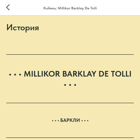
Кобель: Millikor Barklay De Tolli
История
• • • MILLIKOR BARKLAY DE TOLLI
• • •
• • • БАРКЛИ • • •